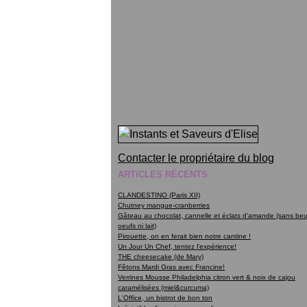
Contacter le propriétaire du blog
ARTICLES RÉCENTS
CLANDESTINO (Paris XII)
Chutney mangue-cranberries
Gâteau au chocolat, cannelle et éclats d'amande (sans beur
oeufs ni lait)
Pirouette, on en ferait bien notre cantine !
Un Jour Un Chef, tentez l'expérience!
THE cheesecake (de Mary)
Fêtons Mardi Gras avec Francine!
Verrines Mousse Philadelphia citron vert & noix de cajou
caramélisées (miel&curcuma)
L'Office, un bistrot de bon ton