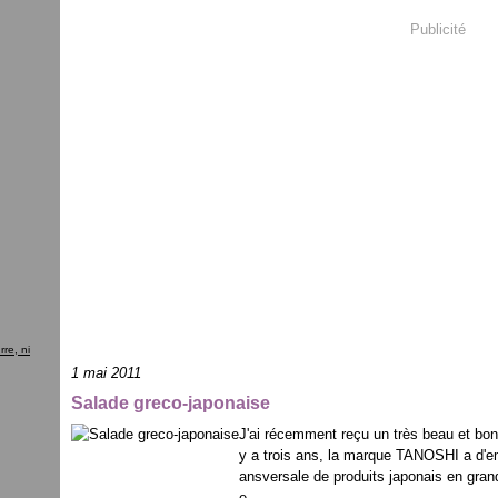
Publicité
re, ni
1 mai 2011
Salade greco-japonaise
J'ai récemment reçu un très beau et bo
y a trois ans, la marque TANOSHI a d'em
ansversale de produits japonais en grand
e...