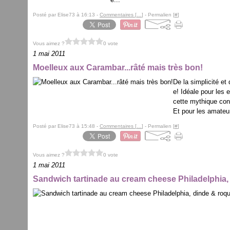
Posté par Elise73 à 16:13 -
Commentaires [
…
]
- Permalien [
#
]
Vous aimez ?
0 vote
1 mai 2011
Moelleux aux Carambar...râté mais très bon!
De la simplicité et
e! Idéale pour les
cette mythique con
Et pour les amateu
Posté par Elise73 à 15:48 -
Commentaires [
…
]
- Permalien [
#
]
Vous aimez ?
0 vote
1 mai 2011
Sandwich tartinade au cream cheese Philadelphia,