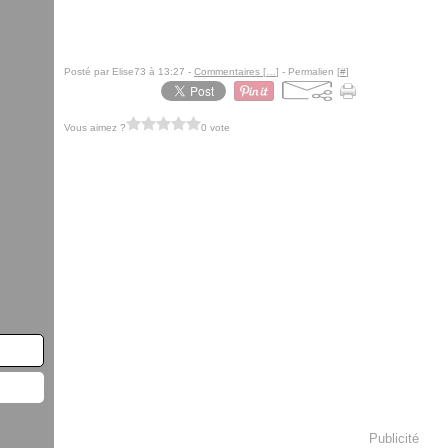
Posté par Elise73 à 13:27 -
Commentaires [
…
]
- Permalien [
#
]
Vous aimez ?
0 vote
Publicité