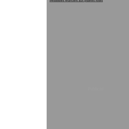
Irrésistibles financiers aux pralines roses
Publicité