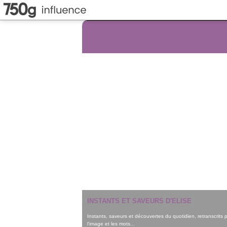
INSTANTS ET SAVEURS D'ELISE
Instants, saveurs et découvertes du quotidien, retranscrits 
l'image et les mots...