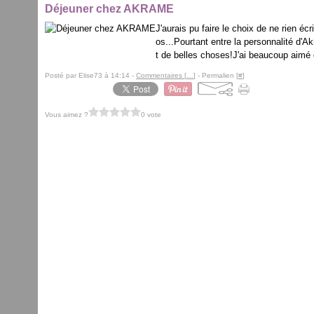
Déjeuner chez AKRAME
J'aurais pu faire le choix de ne rien éc
os...Pourtant entre la personnalité d'Akr
t de belles choses!J'ai beaucoup aimé ce
Posté par Elise73 à 14:14 -
Commentaires [
…
]
- Permalien [
#
]
Vous aimez ?
0 vote