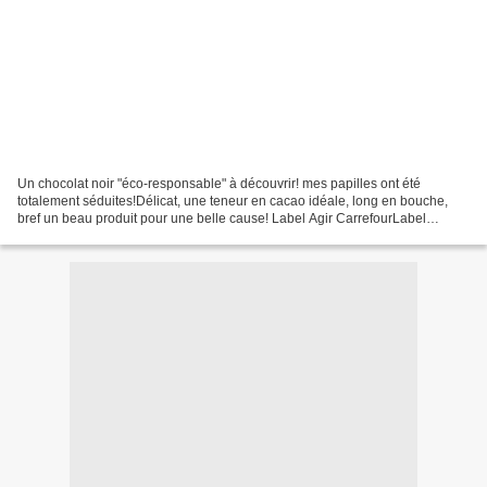
Un chocolat noir "éco-responsable" à découvrir! mes papilles ont été
totalement séduites!Délicat, une teneur en cacao idéale, long en bouche,
bref un beau produit pour une belle cause! Label Agir CarrefourLabel
Fairtrade Max Havelaar (qui garantit que...