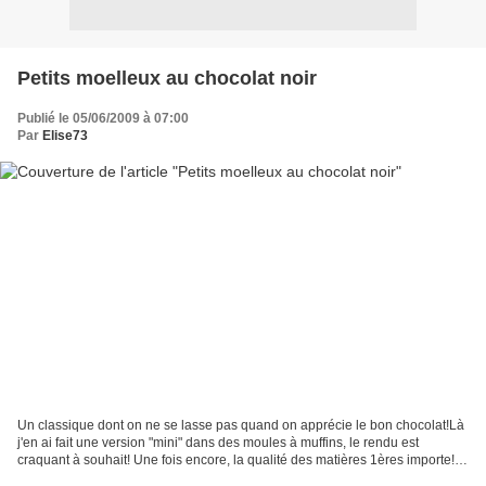
Petits moelleux au chocolat noir
Publié le 05/06/2009 à 07:00
Par
Elise73
Un classique dont on ne se lasse pas quand on apprécie le bon chocolat!Là
j'en ai fait une version "mini" dans des moules à muffins, le rendu est
craquant à souhait! Une fois encore, la qualité des matières 1ères importe!Ici
un très bon chocolat noir...