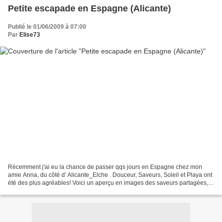
Petite escapade en Espagne (Alicante)
Publié le 01/06/2009 à 07:00
Par
Elise73
Récemment j'ai eu la chance de passer qqs jours en Espagne chez mon
amie Anna, du côté d' Alicante_Elche . Douceur, Saveurs, Soleil et Playa ont
été des plus agréables! Voici un aperçu en images des saveurs partagées,
Viva Espana! (clic pr agrandir les...