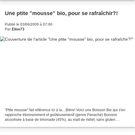
Une ptite "mousse" bio, pour se rafraîchir?!
Publié le 03/06/2009 à 07:00
Par
Elise73
"Ptite mousse" fait référence ici à la....Bière! Voici une Boisson Bio qui s'en
rapproche étonnemment et goûteusement! (genre Panaché) Boisson
alcoolisée à base de limonade (45%), au malt de millet, sans gluten.
Composition: Eau, malt de millet, sucre,...