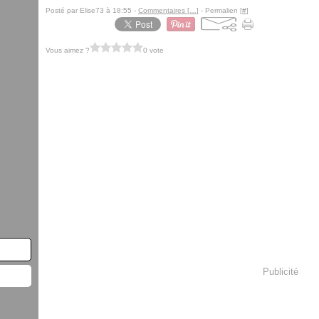
Posté par Elise73 à 18:55 -
Commentaires [
…
]
- Permalien [
#
]
Vous aimez ?
0 vote
Publicité