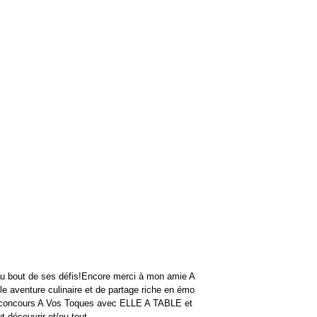
au bout de ses défis!Encore merci à mon amie A
le aventure culinaire et de partage riche en émo
e concours A Vos Toques avec ELLE A TABLE et
découvrir et/ou tout...