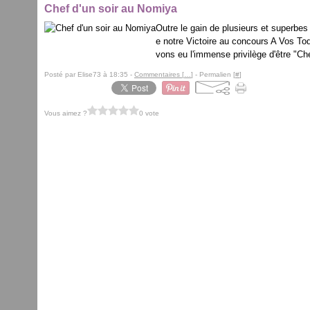
Chef d'un soir au Nomiya
Outre le gain de plusieurs et superbes
e notre Victoire au concours A Vos Toq
vons eu l'immense privilège d'être "Ch
Posté par Elise73 à 18:35 -
Commentaires [
…
]
- Permalien [
#
]
Vous aimez ?
0 vote