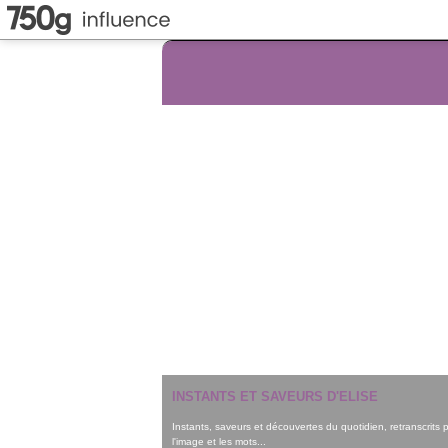
INSTANTS ET SAVEURS D'ELISE
Instants, saveurs et découvertes du quotidien, retranscrits 
l'image et les mots...