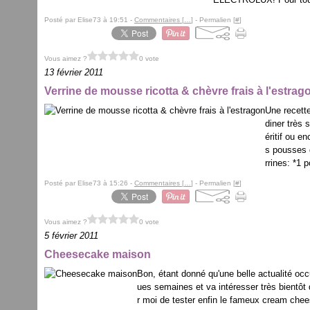
Posté par Elise73 à 19:51 -
Commentaires [
…
]
- Permalien [
#
]
Vous aimez ?
0 vote
13 février 2011
Verrine de mousse ricotta & chèvre frais à l'estrag
Une recette
diner très 
éritif ou 
s pousses d
rrines: *1 p
Posté par Elise73 à 15:26 -
Commentaires [
…
]
- Permalien [
#
]
Vous aimez ?
0 vote
5 février 2011
Cheesecake maison
Bon, étant donné qu'une belle actualité oc
ues semaines et va intéresser très bientôt 
r moi de tester enfin le fameux cream chees