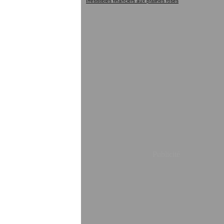
Irrésistibles financiers aux pralines roses
Publicité