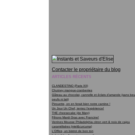
Contacter le propriétaire du blog
ARTICLES RÉCENTS
CLANDESTINO (Paris XII)
Chutney mangue-cranberries
Gâteau au chocolat, cannelle et éclats d'amande (sans beur
oeufs ni lait)
Pirouette, on en ferait bien notre cantine !
Un Jour Un Chef, tentez l'expérience!
THE cheesecake (de Mary)
Fêtons Mardi Gras avec Francine!
Verrines Mousse Philadelphia citron vert & noix de cajou
caramélisées (miel&curcuma)
L'Office, un bistrot de bon ton